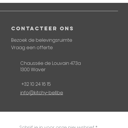
CONTACTEER ONS
Bezoek de belevingsruimte
Vraag een offerte
Chaussée de Louvain 473a
1300 Waver
+32 10 24 16 15
info@kitchy-bell.be
Schrijf je in voor onze nieuwsbrief