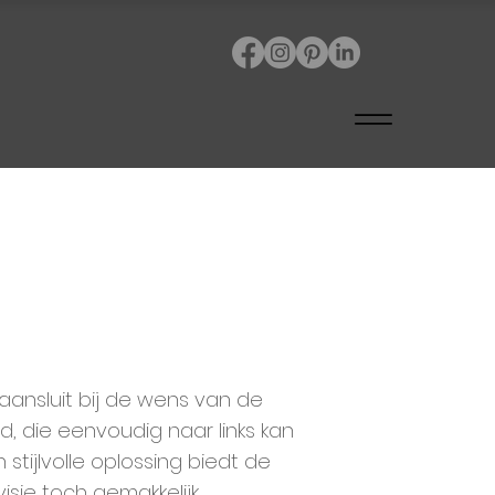
ansluit bij de wens van de
d, die eenvoudig naar links kan
stijlvolle oplossing biedt de
isie toch gemakkelijk