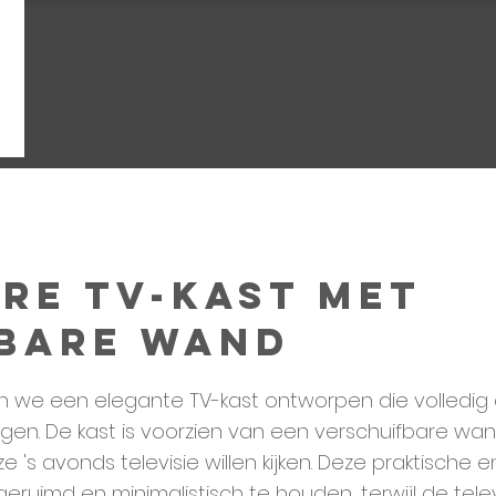
re TV-kast met
bare wand
e een elegante TV-kast ontworpen die volledig a
rgen. De kast is voorzien van een verschuifbare wan
 avonds televisie willen kijken. Deze praktische en 
ruimd en minimalistisch te houden, terwijl de telev