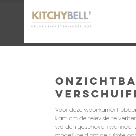
Onzichtba
verschuif
Voor deze woonkamer hebben w
klant om de televisie te verbe
worden geschoven wanneer ze 's
mogelijkheid om de ruimte opge