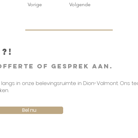
Vorige
Volgende
?!
offerte of gesprek aan.
langs in onze belevingsruimte in Dion-Valmont. Ons tea
ken.
Bel nu