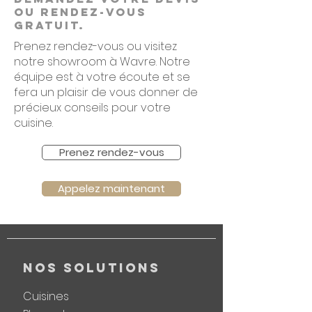
ou rendez-vous
gratuit.
Prenez rendez-vous ou visitez
notre showroom à Wavre. Notre
équipe est à votre écoute et se
fera un plaisir de vous donner de
précieux conseils pour votre
cuisine.
Prenez rendez-vous
Appelez maintenant
NOS SOLUTIONS
Cuisines