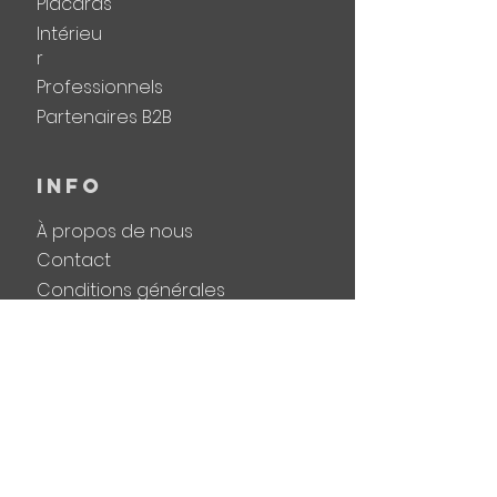
Placards
Intérieu
r
Professionnels
Partenaires B2B
INFO
À propos de nous
Contact
Conditions générales
CONTACTEZ NOUS
Visitez le showroom
Demander un devis