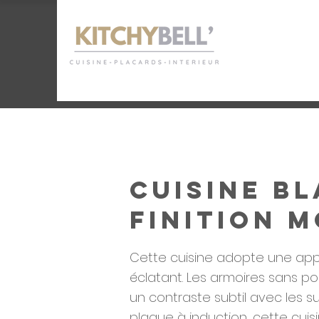
Cuisine b
finition 
Cette cuisine adopte une appr
éclatant. Les armoires sans p
un contraste subtil avec les s
plaque à induction, cette cuis