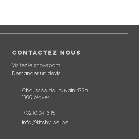
CONTACTEZ NOUS
Visitez le showroom
Demander un devis
Chaussée de Louvain 473a
1300 Waver
+32 10 24 16 15
info@kitchy-bell.be